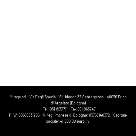
Mirage srl - Via Degli Speziali 161- blocco 32 Centergross - 40050 Funo
di Argelato (Bologna)
- Tel. 051.8651711 - Fax 051.863247
P.IVA 00659531206 - N.reg. imprese di Bologna: 03768140372 - Capitale
sociale: 41.000,00 euro i.v.